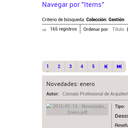
Navegar por "Items"
Criterio de búsqueda:
Colección: Gestión
165 registros
Ordenar por:
Título
1
2
3
4
5
Novedades: enero
Consejo Profesional de Arquitec
Autor
Tipo
Desc
Reseña