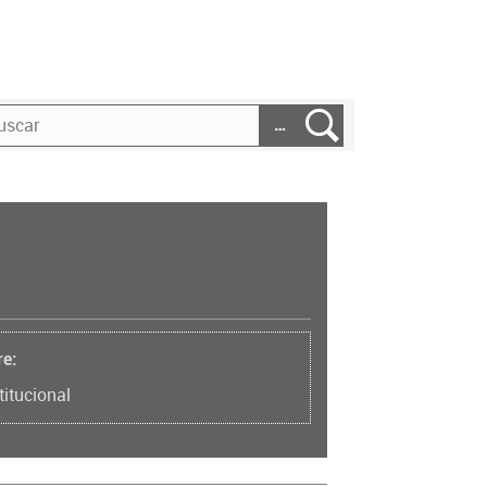
…
re:
titucional