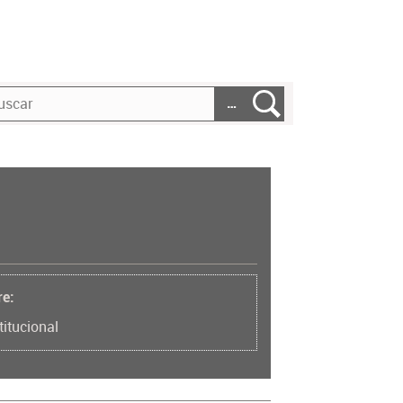
…
re:
titucional