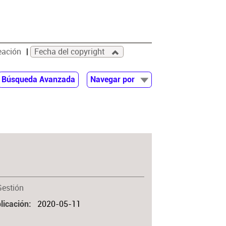
eación
Fecha del copyright
Búsqueda Avanzada
Navegar por
Documentos
Autor
Colaborador
Materia
Gestión
2020-05-11
licación