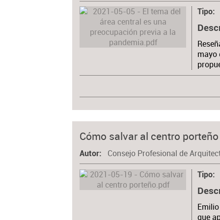
Tipo
Desc
Reseña
mayo d
propue
Cómo salvar al centro porteño
Consejo Profesional de Arquitec
Autor
Tipo
Desc
Emilio
que ap