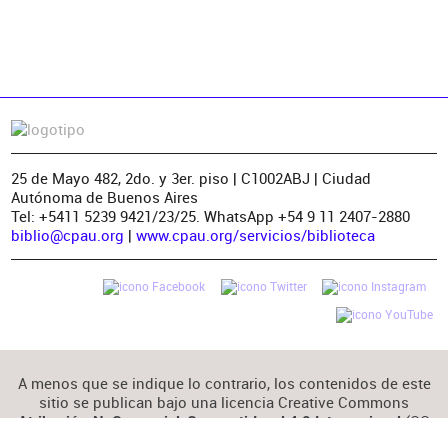
25 de Mayo 482, 2do. y 3er. piso | C1002ABJ | Ciudad
Autónoma de Buenos Aires
Tel: +5411 5239 9421/23/25. WhatsApp +54 9 11 2407-2880
biblio@cpau.org
|
www.cpau.org/servicios/biblioteca
A menos que se indique lo contrario, los contenidos de este
sitio se publican bajo una licencia Creative Commons
(CC
Atribución-NoComercial-CompartirIgual 4.0 Internacional
BY-NC-SA 4.0)