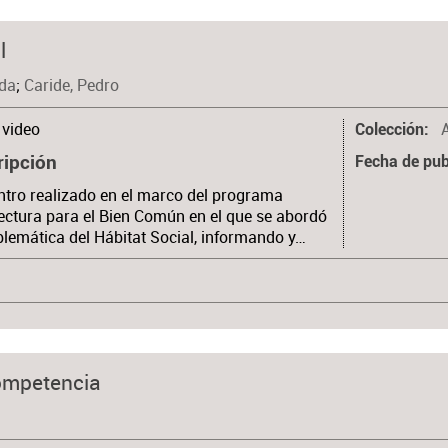
l
nda
;
Caride, Pedro
video
Colección
ripción
Fecha de pub
tro realizado en el marco del programa
ectura para el Bien Común en el que se abordó
blemática del Hábitat Social, informando y…
competencia