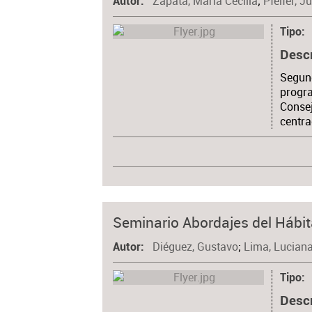
Zapata, María Cecilia
;
Pfeifer, J
Autor
Tipo
Desc
Segund
progra
Consej
centr
Seminario Abordajes del Hábita
Diéguez, Gustavo
;
Lima, Lucian
Autor
Tipo
Desc