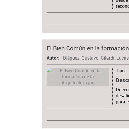
desde 
recono
El Bien Común en la formación
Diéguez, Gustavo
;
Gilardi, Lucas
Autor
Tipo
Desc
Docent
desafí
para e