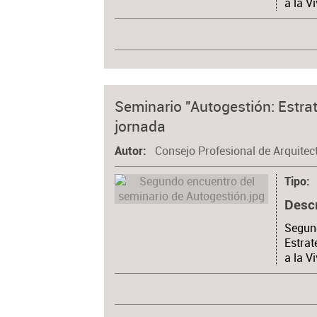
a la V
Seminario "Autogestión: Estra
jornada
Consejo Profesional de Arquitec
Autor
Tipo
Desc
Segund
Estrat
a la V