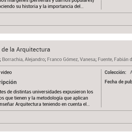
los márgenes (periferias y barrios populares)
ciendo su historia y la importancia del…
 de la Arquitectura
;
Borrachia, Alejandro
;
Franco Gómez, Vanesa
;
Fuente, Fabián d
video
Colección
ripción
Fecha de pub
es de distintas universidades expusieron los
os que tienen y la metodología que aplican
nseñar Arquitectura teniendo en cuenta el…