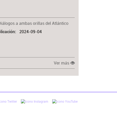
Materia
Diálogos a ambas orillas del Atlántico
2024-09-04
licación
Ver más