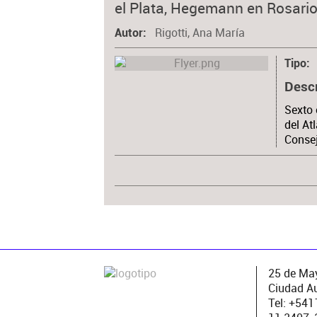
el Plata, Hegemann en Rosario
Rigotti, Ana María
Autor
Tipo
Desc
Sexto 
del At
Consej
25 de May
Ciudad A
Tel: +54