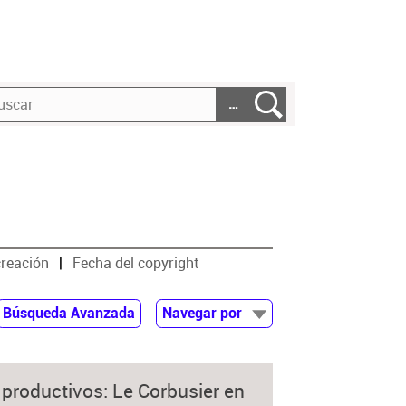
…
creación
Fecha del copyright
Búsqueda Avanzada
Navegar por
Documentos
Autor
s productivos: Le Corbusier en
Colaborador