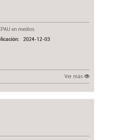
Materia
CPAU en medios
2024-12-03
licación
Ver más