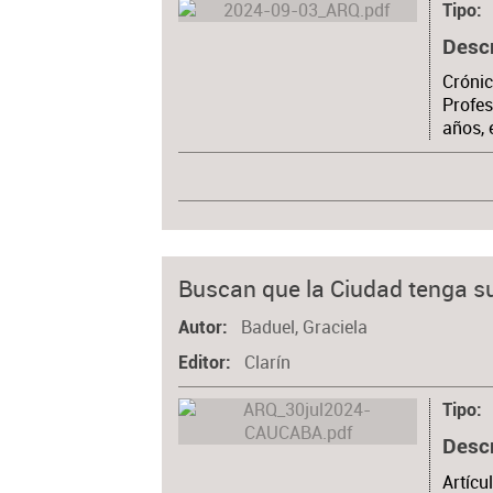
Tipo
Desc
Crónic
Profes
años, 
Buscan que la Ciudad tenga su
Baduel, Graciela
Autor
Clarín
Editor
Tipo
Desc
Artícu