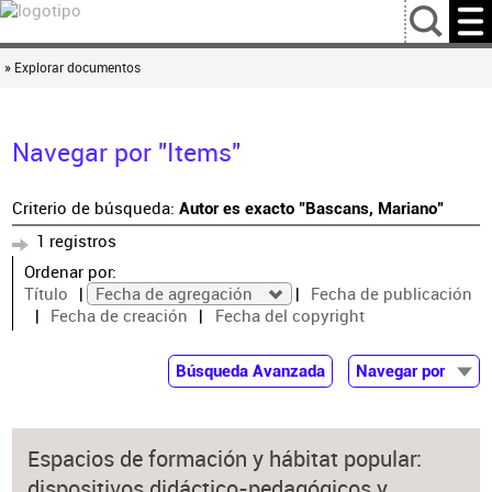
…
» Explorar documentos
Navegar por "Items"
Criterio de búsqueda:
Autor es exacto "Bascans, Mariano"
1 registros
Ordenar por:
Título
Fecha de agregación
Fecha de publicación
Fecha de creación
Fecha del copyright
Búsqueda Avanzada
Navegar por
Documentos
Autor
Espacios de formación y hábitat popular:
Colaborador
dispositivos didáctico-pedagógicos y