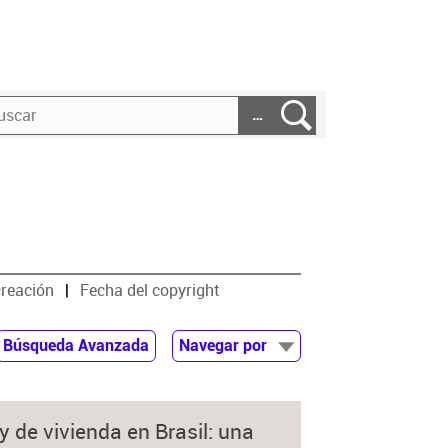
…
creación
Fecha del copyright
Búsqueda Avanzada
Navegar por
Documentos
Autor
 y de vivienda en Brasil: una
Colaborador