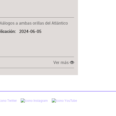
Materia
Diálogos a ambas orillas del Atlántico
2024-06-05
licación
Ver más