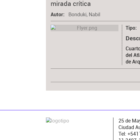
mirada crítica
Bonduki, Nabil
Autor
Tipo
Desc
Cuarto
del At
de Arq
25 de May
Ciudad A
Tel: +54