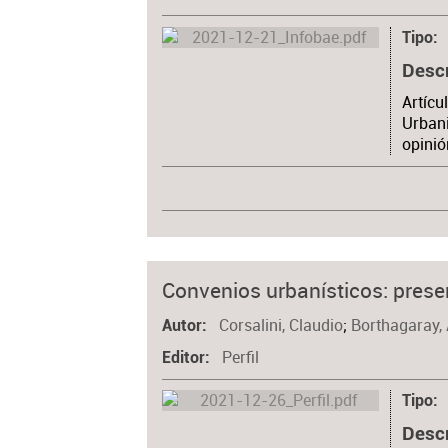
Tipo
Desc
Artícu
Urbani
opinió
Convenios urbanísticos: prese
Corsalini, Claudio
;
Borthagaray,
Autor
Perfil
Editor
Tipo
Desc