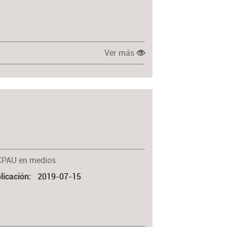
Ver más
CPAU en medios
2019-07-15
licación