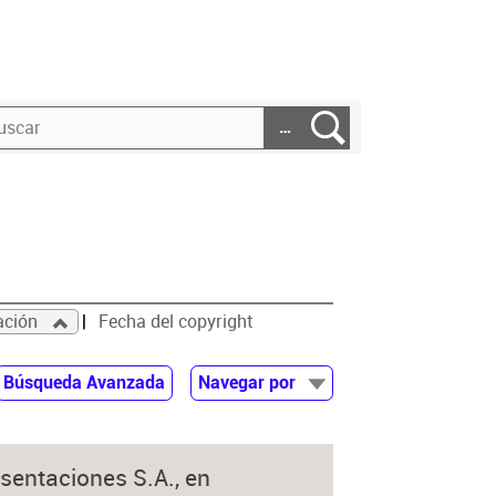
…
ación
Fecha del copyright
Búsqueda Avanzada
Navegar por
Documentos
Autor
esentaciones S.A., en
Colaborador