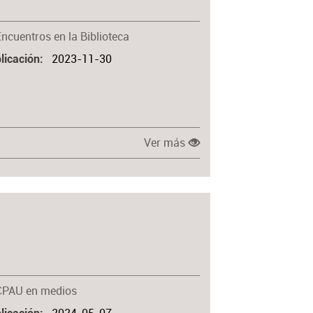
Encuentros en la Biblioteca
2023-11-30
licación
Ver más
CPAU en medios