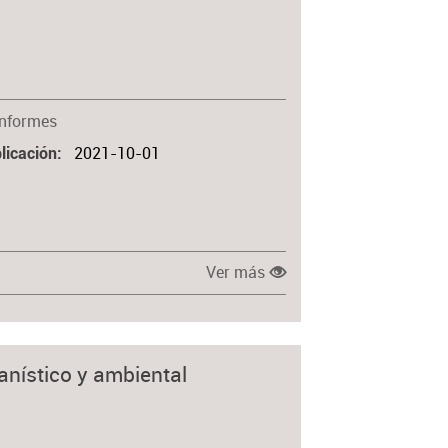
Materia
Informes
2021-10-01
licación
Ver más
banístico y ambiental