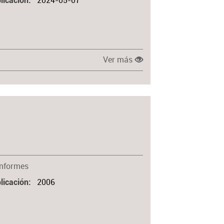
2024-05-07
licación
Ver más
Informes
2006
licación