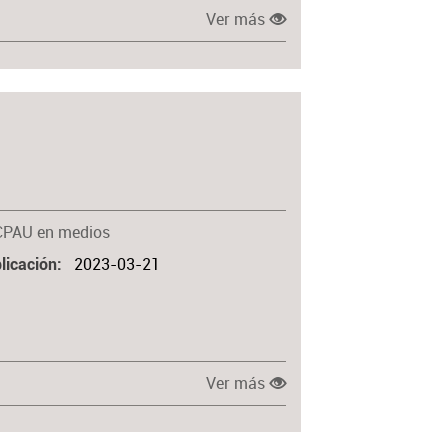
Ver más
CPAU en medios
2023-03-21
licación
Ver más