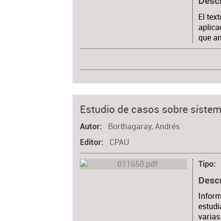
Desc
El tex
aplica
que am
Estudio de casos sobre siste
Borthagaray, Andrés
Autor
CPAU
Editor
Tipo
Desc
Inform
estudi
varias