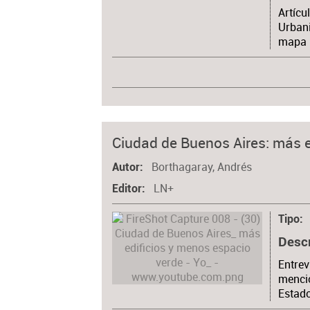
Artícu
Urbani
mapa i
Ciudad de Buenos Aires: más e
Borthagaray, Andrés
Autor
LN+
Editor
Tipo
Desc
Entrev
menció
Estado