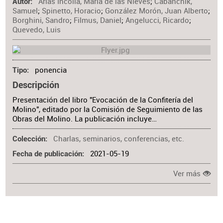
Arias Incollá, María de las Nieves
;
Cabanchik,
Materia
Autor
Samuel
;
Spinetto, Horacio
;
González Morón, Juan Alberto
;
Borghini, Sandro
;
Filmus, Daniel
;
Angelucci, Ricardo
;
Quevedo, Luis
ponencia
Tipo
Descripción
Presentación del libro "Evocación de la Confitería del
Molino", editado por la Comisión de Seguimiento de las
Obras del Molino. La publicación incluye…
Charlas, seminarios, conferencias, etc.
Colección
2021-05-19
Fecha de publicación
Ver más