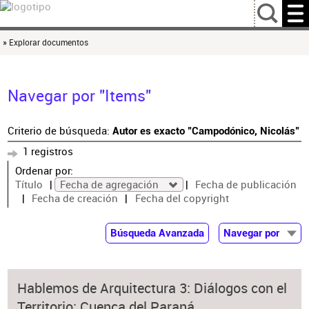
…
» Explorar documentos
Navegar por "Items"
Criterio de búsqueda:
Autor es exacto "Campodónico, Nicolás"
1 registros
Ordenar por:
Título
Fecha de agregación
Fecha de publicación
Fecha de creación
Fecha del copyright
Búsqueda Avanzada
Navegar por
Documentos
Autor
Hablemos de Arquitectura 3: Diálogos con el
Colaborador
Territorio: Cuenca del Paraná