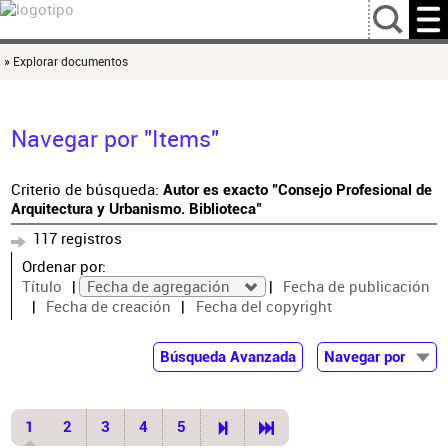
…
» Explorar documentos
Navegar por "Items"
Criterio de búsqueda:
Autor es exacto "Consejo Profesional de
Arquitectura y Urbanismo. Biblioteca"
117 registros
Ordenar por:
Título
Fecha de agregación
Fecha de publicación
Fecha de creación
Fecha del copyright
Búsqueda Avanzada
Navegar por
Documentos
Autor
1
2
3
4
5
Colaborador