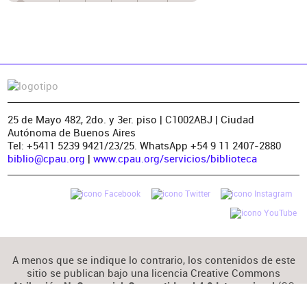
25 de Mayo 482, 2do. y 3er. piso | C1002ABJ | Ciudad
Autónoma de Buenos Aires
Tel: +5411 5239 9421/23/25. WhatsApp +54 9 11 2407-2880
biblio@cpau.org
|
www.cpau.org/servicios/biblioteca
A menos que se indique lo contrario, los contenidos de este
sitio se publican bajo una licencia Creative Commons
(CC
Atribución-NoComercial-CompartirIgual 4.0 Internacional
BY-NC-SA 4.0)