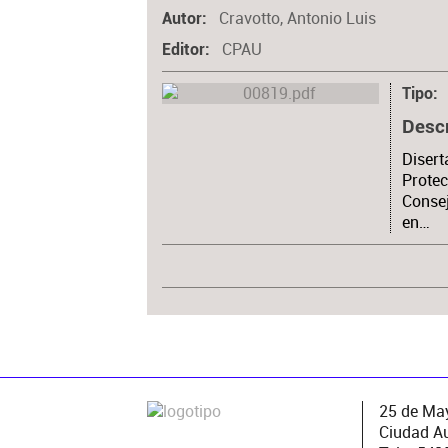
Cravotto, Antonio Luis
Autor
CPAU
Editor
Tipo
Desc
Disert
Protec
Consej
en…
25 de May
Ciudad A