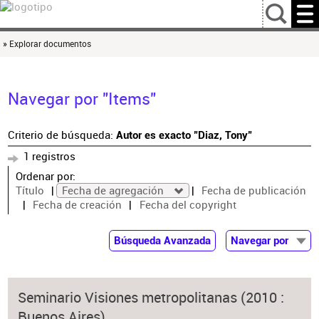
…
» Explorar documentos
Navegar por "Items"
Criterio de búsqueda:
Autor es exacto "Diaz, Tony"
1 registros
Ordenar por:
Título
Fecha de agregación
Fecha de publicación
Fecha de creación
Fecha del copyright
Búsqueda Avanzada
Navegar por
Documentos
Autor
Seminario Visiones metropolitanas (2010 :
Colaborador
Buenos Aires)