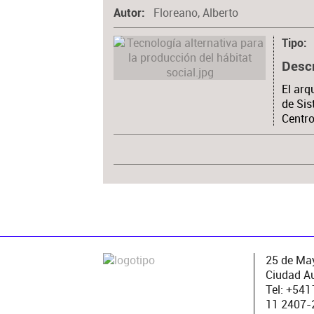
Floreano, Alberto
Autor
Tipo
Desc
El arq
de Sis
Centro
25 de May
Ciudad A
Tel: +54
11 2407-