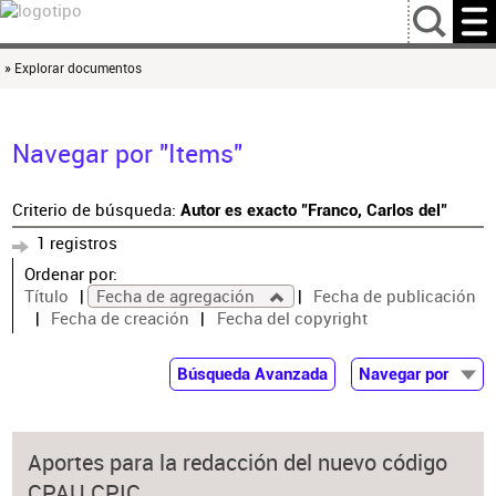
…
» Explorar documentos
Navegar por "Items"
Criterio de búsqueda:
Autor es exacto "Franco, Carlos del"
1 registros
Ordenar por:
Título
Fecha de agregación
Fecha de publicación
Fecha de creación
Fecha del copyright
Búsqueda Avanzada
Navegar por
Documentos
Autor
Aportes para la redacción del nuevo código
Colaborador
CPAU CPIC