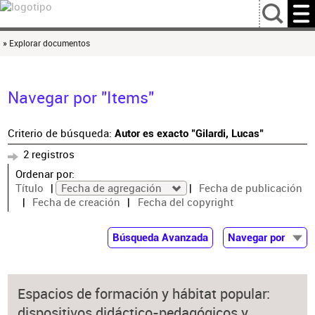
…
» Explorar documentos
Navegar por "Items"
Criterio de búsqueda:
Autor es exacto "Gilardi, Lucas"
2 registros
Ordenar por:
Título
Fecha de agregación
Fecha de publicación
Fecha de creación
Fecha del copyright
Búsqueda Avanzada
Navegar por
Documentos
Autor
Espacios de formación y hábitat popular:
Colaborador
dispositivos didáctico-pedagógicos y