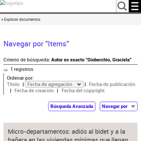
…
» Explorar documentos
Navegar por "Items"
Criterio de búsqueda:
Autor es exacto "Gioberchio, Graciela"
1 registros
Ordenar por:
Título
Fecha de agregación
Fecha de publicación
Fecha de creación
Fecha del copyright
Búsqueda Avanzada
Navegar por
Documentos
Autor
Micro-departamentos: adiós al bidet y a la
Colaborador
bañera en las viviendas mínimas que llegan