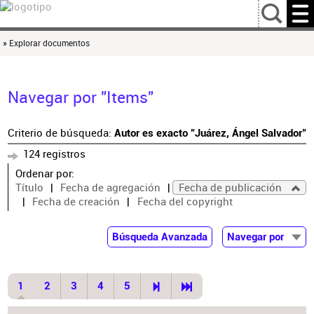
…
» Explorar documentos
Navegar por "Items"
Criterio de búsqueda:
Autor es exacto "Juárez, Ángel Salvador"
124 registros
Ordenar por:
Título
Fecha de agregación
Fecha de publicación
Fecha de creación
Fecha del copyright
Búsqueda Avanzada
Navegar por
Documentos
Autor
1
2
3
4
5
Colaborador