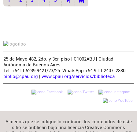
1
2
3
4
5
25 de Mayo 482, 2do. y 3er. piso | C1002ABJ | Ciudad
Autónoma de Buenos Aires
Tel: +5411 5239 9421/23/25. WhatsApp +54 9 11 2407-2880
biblio@cpau.org
|
www.cpau.org/servicios/biblioteca
A menos que se indique lo contrario, los contenidos de este
sitio se publican bajo una licencia Creative Commons
(CC
Atribución-NoComercial-CompartirIgual 4.0 Internacional