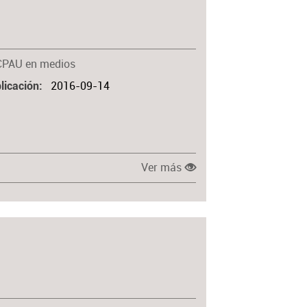
Materia
CPAU en medios
2016-09-14
licación
Ver más