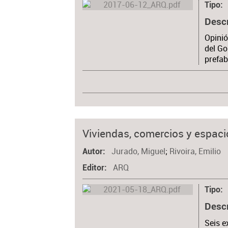
Tipo
Desc
Opinió
del Go
prefab
Viviendas, comercios y espacio
Jurado, Miguel
;
Rivoira, Emilio
Autor
ARQ
Editor
Tipo
Desc
Seis e