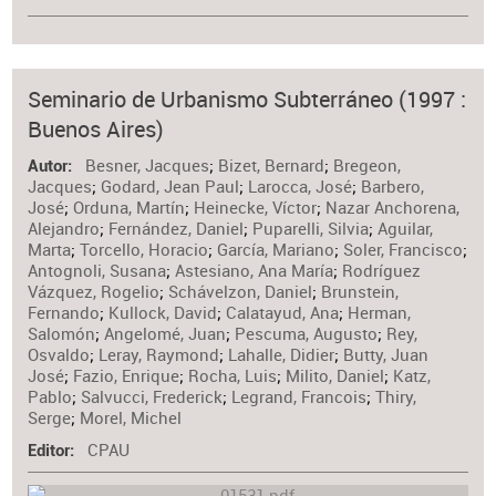
Seminario de Urbanismo Subterráneo (1997 :
Buenos Aires)
Besner, Jacques
;
Bizet, Bernard
;
Bregeon,
Autor
Jacques
;
Godard, Jean Paul
;
Larocca, José
;
Barbero,
José
;
Orduna, Martín
;
Heinecke, Víctor
;
Nazar Anchorena,
Alejandro
;
Fernández, Daniel
;
Puparelli, Silvia
;
Aguilar,
Marta
;
Torcello, Horacio
;
García, Mariano
;
Soler, Francisco
;
Antognoli, Susana
;
Astesiano, Ana María
;
Rodríguez
Vázquez, Rogelio
;
Schávelzon, Daniel
;
Brunstein,
Fernando
;
Kullock, David
;
Calatayud, Ana
;
Herman,
Salomón
;
Angelomé, Juan
;
Pescuma, Augusto
;
Rey,
Osvaldo
;
Leray, Raymond
;
Lahalle, Didier
;
Butty, Juan
José
;
Fazio, Enrique
;
Rocha, Luis
;
Milito, Daniel
;
Katz,
Pablo
;
Salvucci, Frederick
;
Legrand, Francois
;
Thiry,
Serge
;
Morel, Michel
CPAU
Editor