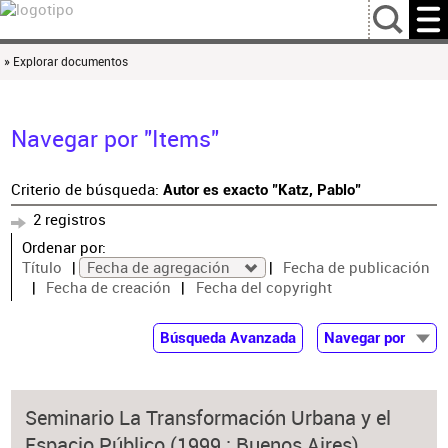
…
» Explorar documentos
Navegar por "Items"
Criterio de búsqueda:
Autor es exacto "Katz, Pablo"
2 registros
Ordenar por:
Título
Fecha de agregación
Fecha de publicación
Fecha de creación
Fecha del copyright
Búsqueda Avanzada
Navegar por
Documentos
Autor
Seminario La Transformación Urbana y el
Colaborador
Espacio Público (1999 : Buenos Aires)