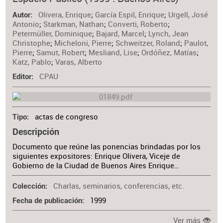
Materia
Olivera, Enrique
;
García Espil, Enrique
;
Urgell, José
Autor
Antonio
;
Starkman, Nathan
;
Converti, Roberto
;
Petermüller, Dominique
;
Bajard, Marcel
;
Lynch, Jean
Christophe
;
Micheloni, Pierre
;
Schweitzer, Roland
;
Paulot,
Pierre
;
Samut, Robert
;
Mesliand, Lise
;
Ordóñez, Matías
;
Katz, Pablo
;
Varas, Alberto
CPAU
Editor
actas de congreso
Tipo
Descripción
Documento que reúne las ponencias brindadas por los
siguientes expositores: Enrique Olivera, Viceje de
Gobierno de la Ciudad de Buenos Aires Enrique…
Charlas, seminarios, conferencias, etc.
Colección
1999
Fecha de publicación
Ver más