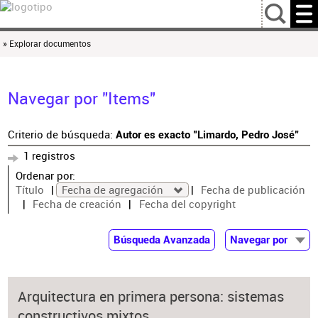
…
» Explorar documentos
Navegar por "Items"
Criterio de búsqueda:
Autor es exacto "Limardo, Pedro José"
1 registros
Ordenar por:
Título
Fecha de agregación
Fecha de publicación
Fecha de creación
Fecha del copyright
Búsqueda Avanzada
Navegar por
Documentos
Autor
Arquitectura en primera persona: sistemas
Colaborador
constructivos mixtos