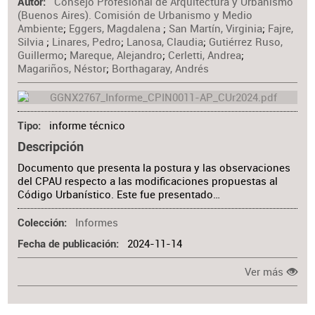
Consejo Profesional de Arquitectura y Urbanismo
Materia
Autor
(Buenos Aires). Comisión de Urbanismo y Medio
Ambiente
;
Eggers, Magdalena
;
San Martín, Virginia
;
Fajre,
Silvia
;
Linares, Pedro
;
Lanosa, Claudia
;
Gutiérrez Ruso,
Guillermo
;
Mareque, Alejandro
;
Cerletti, Andrea
;
Magariños, Néstor
;
Borthagaray, Andrés
informe técnico
Tipo
Descripción
Documento que presenta la postura y las observaciones
del CPAU respecto a las modificaciones propuestas al
Código Urbanístico. Este fue presentado…
Informes
Colección
2024-11-14
Fecha de publicación
Ver más