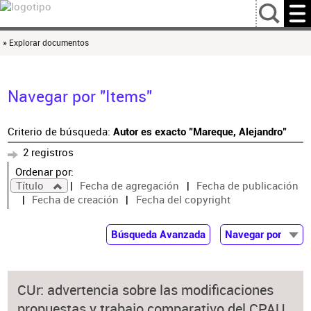
…
» Explorar documentos
Navegar por "Items"
Criterio de búsqueda:
Autor es exacto "Mareque, Alejandro"
2 registros
Ordenar por:
Título
Fecha de agregación
Fecha de publicación
Fecha de creación
Fecha del copyright
Búsqueda Avanzada
Navegar por
Documentos
Autor
CUr: advertencia sobre las modificaciones
Colaborador
propuestas y trabajo comparativo del CPAU