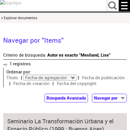
…
» Explorar documentos
Navegar por "Items"
Criterio de búsqueda:
Autor es exacto "Mesliand, Lise"
1 registros
Ordenar por:
Título
Fecha de agregación
Fecha de publicación
Fecha de creación
Fecha del copyright
Búsqueda Avanzada
Navegar por
Documentos
Autor
Seminario La Transformación Urbana y el
Colaborador
Espacio Público (1999 : Buenos Aires)