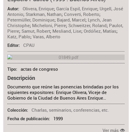
Materia
Olivera, Enrique
;
García Espil, Enrique
;
Urgell, José
Autor
Antonio
;
Starkman, Nathan
;
Converti, Roberto
;
Petermüller, Dominique
;
Bajard, Marcel
;
Lynch, Jean
Christophe
;
Micheloni, Pierre
;
Schweitzer, Roland
;
Paulot,
Pierre
;
Samut, Robert
;
Mesliand, Lise
;
Ordóñez, Matías
;
Katz, Pablo
;
Varas, Alberto
CPAU
Editor
actas de congreso
Tipo
Descripción
Documento que reúne las ponencias brindadas por los
siguientes expositores: Enrique Olivera, Viceje de
Gobierno de la Ciudad de Buenos Aires Enrique…
Charlas, seminarios, conferencias, etc.
Colección
1999
Fecha de publicación
Ver más