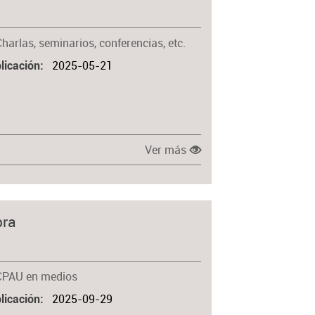
Materia
harlas, seminarios, conferencias, etc.
2025-05-21
licación
Ver más
bra
CPAU en medios
2025-09-29
licación