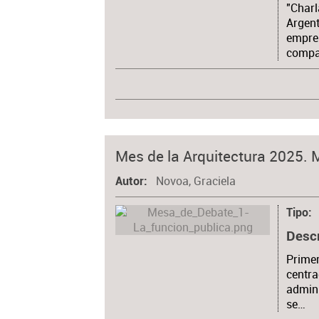
"Charl
Argent
empres
compa
Mes de la Arquitectura 2025. 
Novoa, Graciela
Autor
Tipo
Desc
Primer
centra
admini
se…