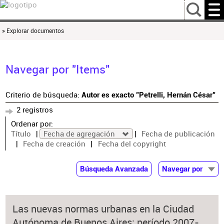
…
» Explorar documentos
Navegar por "Items"
Criterio de búsqueda:
Autor es exacto "Petrelli, Hernán César"
2 registros
Ordenar por:
Título
Fecha de agregación
Fecha de publicación
Fecha de creación
Fecha del copyright
Búsqueda Avanzada
Navegar por
Documentos
Autor
Las nuevas normas urbanas en la Ciudad
Colaborador
Autónoma de Buenos Aires: período 2007-