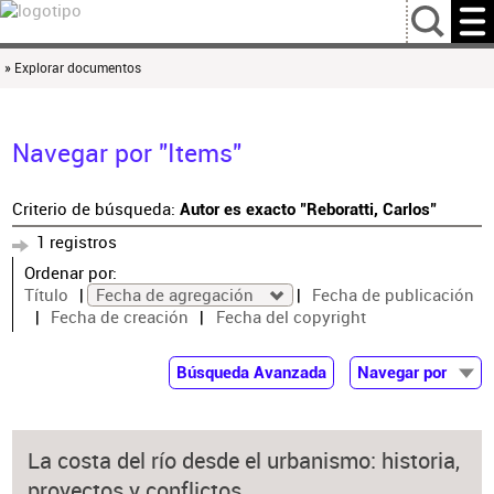
…
» Explorar documentos
Navegar por "Items"
Criterio de búsqueda:
Autor es exacto "Reboratti, Carlos"
1 registros
Ordenar por:
Título
Fecha de agregación
Fecha de publicación
Fecha de creación
Fecha del copyright
Búsqueda Avanzada
Navegar por
Documentos
Autor
La costa del río desde el urbanismo: historia,
Colaborador
proyectos y conflictos