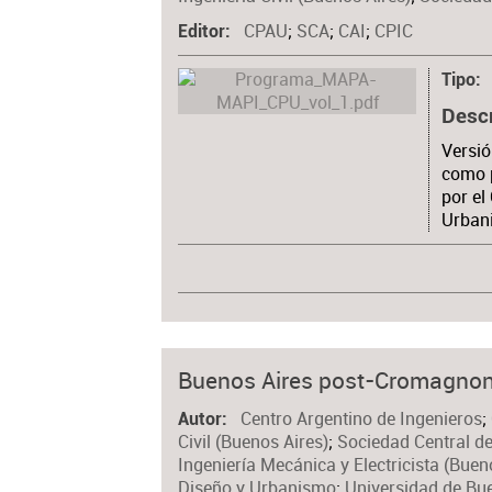
CPAU
;
SCA
;
CAI
;
CPIC
Editor
Tipo
Desc
Versió
como 
por el
Urban
Buenos Aires post-Cromagnon: 
Centro Argentino de Ingenieros
;
Autor
Civil (Buenos Aires)
;
Sociedad Central de
Ingeniería Mecánica y Electricista (Buen
Diseño y Urbanismo
;
Universidad de Bue