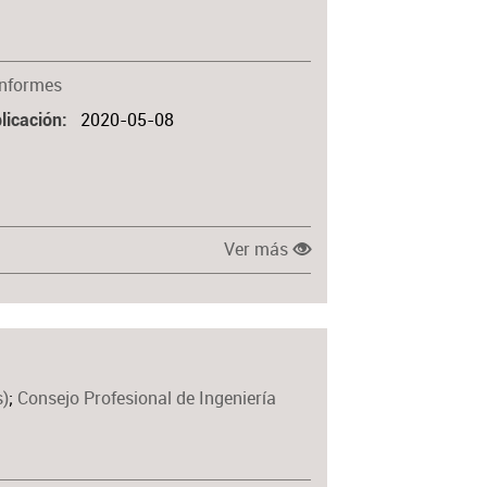
Informes
2020-05-08
licación
Ver más
s)
;
Consejo Profesional de Ingeniería