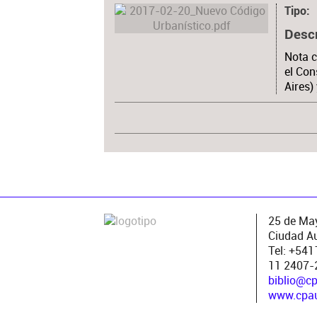
Tipo
Desc
Nota c
el Con
Aires)
25 de May
Ciudad A
Tel: +54
11 2407-
biblio@c
www.cpau.