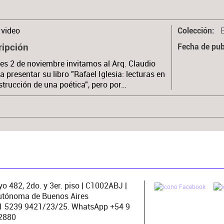
video
Colección
ripción
Fecha de pub
ves 2 de noviembre invitamos al Arq. Claudio
 a presentar su libro "Rafael Iglesia: lecturas en
strucción de una poética", pero por…
o 482, 2do. y 3er. piso | C1002ABJ |
utónoma de Buenos Aires
11 5239 9421/23/25. WhatsApp +54 9
2880