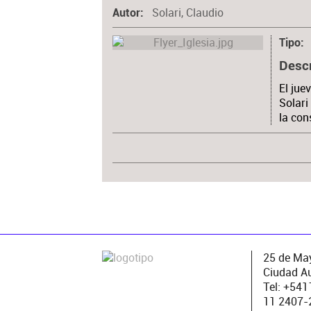
Solari, Claudio
Autor
Tipo
Desc
El jue
Solari
la con
25 de May
Ciudad A
Tel: +54
11 2407-