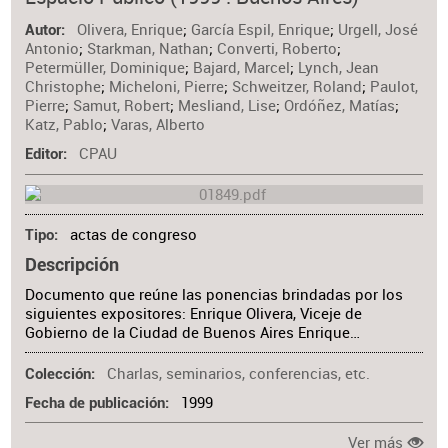
Materia
Olivera, Enrique
;
García Espil, Enrique
;
Urgell, José
Autor
Antonio
;
Starkman, Nathan
;
Converti, Roberto
;
Petermüller, Dominique
;
Bajard, Marcel
;
Lynch, Jean
Christophe
;
Micheloni, Pierre
;
Schweitzer, Roland
;
Paulot,
Pierre
;
Samut, Robert
;
Mesliand, Lise
;
Ordóñez, Matías
;
Katz, Pablo
;
Varas, Alberto
CPAU
Editor
actas de congreso
Tipo
Descripción
Documento que reúne las ponencias brindadas por los
siguientes expositores: Enrique Olivera, Viceje de
Gobierno de la Ciudad de Buenos Aires Enrique…
Charlas, seminarios, conferencias, etc.
Colección
1999
Fecha de publicación
Ver más