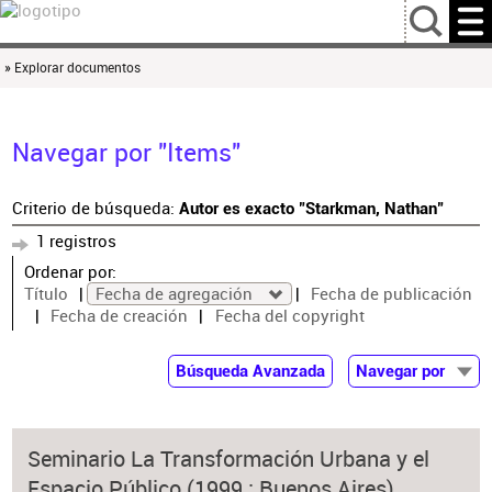
…
» Explorar documentos
Navegar por "Items"
Criterio de búsqueda:
Autor es exacto "Starkman, Nathan"
1 registros
Ordenar por:
Título
Fecha de agregación
Fecha de publicación
Fecha de creación
Fecha del copyright
Búsqueda Avanzada
Navegar por
Documentos
Autor
Seminario La Transformación Urbana y el
Colaborador
Espacio Público (1999 : Buenos Aires)