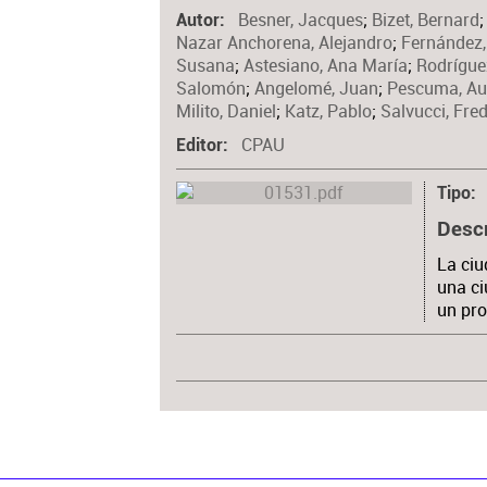
Besner, Jacques
;
Bizet, Bernard
Autor
Nazar Anchorena, Alejandro
;
Fernández,
Susana
;
Astesiano, Ana María
;
Rodrígue
Salomón
;
Angelomé, Juan
;
Pescuma, Au
Milito, Daniel
;
Katz, Pablo
;
Salvucci, Fre
CPAU
Editor
Tipo
Desc
La ciu
una ci
un pro