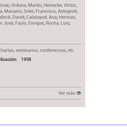
 José
;
Orduna, Martín
;
Heinecke, Víctor
;
Materia
a, Mariano
;
Soler, Francisco
;
Antognoli,
llock, David
;
Calatayud, Ana
;
Herman,
an José
;
Fazio, Enrique
;
Rocha, Luis
;
harlas, seminarios, conferencias, etc.
1998
licación
Ver más