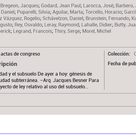
;
Bregeon, Jacques
;
Godard, Jean Paul
;
Larocca, José
;
Barbero,
 Daniel
;
Puparelli, Silvia
;
Aguilar, Marta
;
Torcello, Horacio
;
Garcí
z Vázquez, Rogelio
;
Schávelzon, Daniel
;
Brunstein, Fernando
;
Ku
gusto
;
Rey, Osvaldo
;
Leray, Raymond
;
Lahalle, Didier
;
Butty, Ju
derick
;
Legrand, Francois
;
Thiry, Serge
;
Morel, Michel
actas de congreso
C
Colección
ripción
Fecha de pub
dad y el subsuelo De ayer a hoy: génesis de
udad subterránea. –Arq. Jacques Besner Para
yecto de ley relativo al uso del subsuelo…