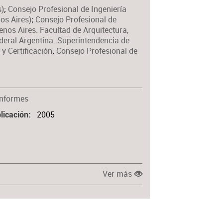
s)
;
Consejo Profesional de Ingeniería
Materia
os Aires)
;
Consejo Profesional de
nos Aires. Facultad de Arquitectura,
ederal Argentina. Superintendencia de
y Certificación
;
Consejo Profesional de
Informes
2005
licación
Ver más