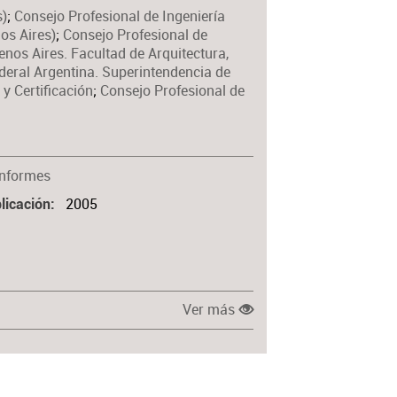
s)
;
Consejo Profesional de Ingeniería
Materia
os Aires)
;
Consejo Profesional de
nos Aires. Facultad de Arquitectura,
ederal Argentina. Superintendencia de
y Certificación
;
Consejo Profesional de
Informes
2005
licación
Ver más