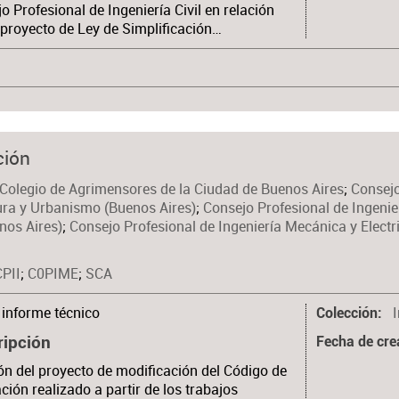
o Profesional de Ingeniería Civil en relación
 proyecto de Ley de Simplificación…
ción
Colegio de Agrimensores de la Ciudad de Buenos Aires
;
Consejo
ura y Urbanismo (Buenos Aires)
;
Consejo Profesional de Ingenier
enos Aires)
;
Consejo Profesional de Ingeniería Mecánica y Electr
CPII
;
C0PIME
;
SCA
informe técnico
Colección
ripción
Fecha de cre
ón del proyecto de modificación del Código de
ación realizado a partir de los trabajos