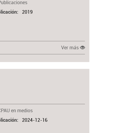
Publicaciones
2019
licación
Ver más
CPAU en medios
2024-12-16
licación