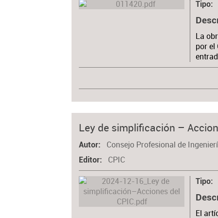
Tipo
Desc
La obr
por el
entrad
Ley de simplificación – Accio
Consejo Profesional de Ingenierí
Autor
CPIC
Editor
Tipo
Desc
El art