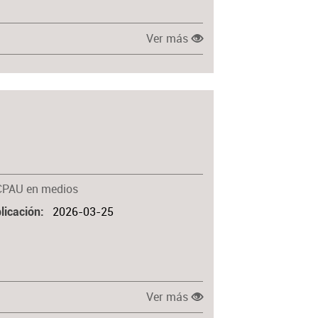
Ver más
CPAU en medios
2026-03-25
licación
Ver más