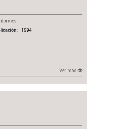
Informes
1994
licación
Ver más