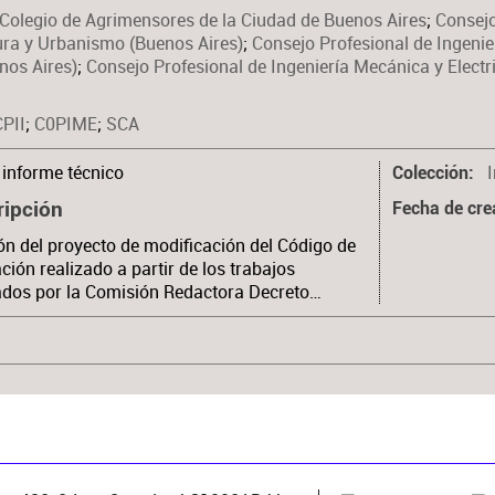
Colegio de Agrimensores de la Ciudad de Buenos Aires
;
Consejo
ura y Urbanismo (Buenos Aires)
;
Consejo Profesional de Ingenier
enos Aires)
;
Consejo Profesional de Ingeniería Mecánica y Electr
CPII
;
C0PIME
;
SCA
informe técnico
Colección
ripción
Fecha de cre
ón del proyecto de modificación del Código de
ación realizado a partir de los trabajos
ados por la Comisión Redactora Decreto…