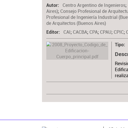
Centro Argentino de Ingenieros
;
Autor
Aires)
;
Consejo Profesional de Arquitect
Profesional de Ingeniería Industrial (Bu
de Arquitectos (Buenos Aires)
CAI
;
CACBA
;
CPA
;
CPAU
;
CPIC
;
Editor
Tipo
Desc
Revisi
Edific
realiz