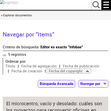
…
» Explorar documentos
Navegar por "Items"
Criterio de búsqueda:
Editor es exacto "Infobae"
5 registros
Ordenar por:
Título
Fecha de agregación
Fecha de publicación
Fecha de creación
Fecha del copyright
Búsqueda Avanzada
Navegar por
Documentos
Autor
El microcentro, vacío y desolado: cuáles son
Colaborador
los proyectos para reconvertir oficinas en