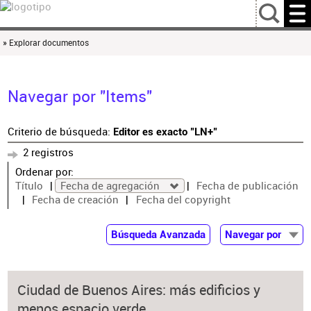
…
» Explorar documentos
Navegar por "Items"
Criterio de búsqueda:
Editor es exacto "LN+"
2 registros
Ordenar por:
Título
Fecha de agregación
Fecha de publicación
Fecha de creación
Fecha del copyright
Búsqueda Avanzada
Navegar por
Documentos
Autor
Ciudad de Buenos Aires: más edificios y
Colaborador
menos espacio verde