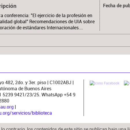
ripción
Fecha de pub
a conferencia: "El ejercicio de la profesión en
alidad global" Recomendaciones de UIA sobre
oración de estándares Internacionales.…
o 482, 2do. y 3er. piso | C1002ABJ |
utónoma de Buenos Aires
11 5239 9421/23/25. WhatsApp +54 9
2880
pau.org
|
org/servicios/biblioteca
lo contrario, los contenidos de este sitio se publican bajo una