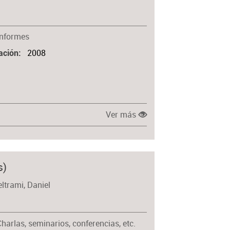
Informes
2008
ación
Ver más
s)
eltrami, Daniel
harlas, seminarios, conferencias, etc.