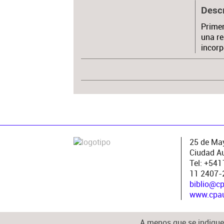
Desc
Primer
una re
incorp
25 de May
Ciudad A
Tel: +54
11 2407-
biblio@c
www.cpau.
A menos que se indique 