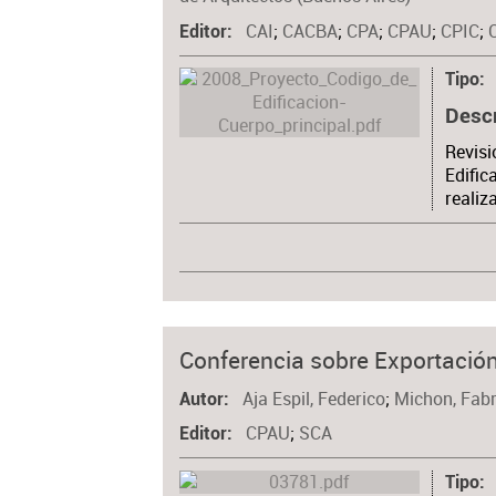
CAI
;
CACBA
;
CPA
;
CPAU
;
CPIC
;
Editor
Tipo
Desc
Revisi
Edific
realiz
Conferencia sobre Exportación
Aja Espil, Federico
;
Michon, Fabr
Autor
CPAU
;
SCA
Editor
Tipo