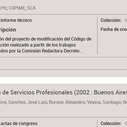
CPII
;
C0PIME
;
SCA
informe técnico
Colección
ripción
Fecha de cre
ón del proyecto de modificación del Código de
ación realizado a partir de los trabajos
ados por la Comisión Redactora Decreto…
 de Servicios Profesionales (2002 : Buenos Aire
ice
;
Sánchez, José Luis
;
Burone, Alejandro
;
Vexina, Santiago
;
B
actas de congreso
C
Colección