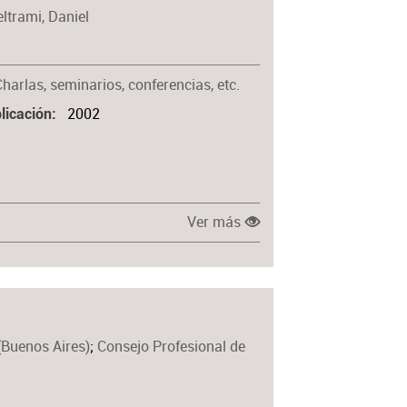
eltrami, Daniel
Materia
harlas, seminarios, conferencias, etc.
2002
licación
Ver más
(Buenos Aires)
;
Consejo Profesional de