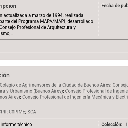
ripción
Fecha de pub
n actualizada a marzo de 1994, realizada
parte del Programa MAPA/MAPI, desarrollado
 Consejo Profesional de Arquitectura y
ismo,…
ción
Colegio de Agrimensores de la Ciudad de Buenos Aires
;
Consejo
ura y Urbanismo (Buenos Aires)
;
Consejo Profesional de Ingenier
enos Aires)
;
Consejo Profesional de Ingeniería Mecánica y Electr
CPII
;
C0PIME
;
SCA
informe técnico
Colección