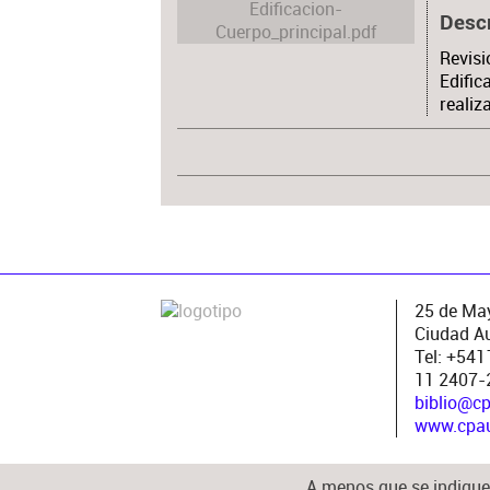
Desc
Revisi
Edific
realiz
25 de May
Ciudad A
Tel: +54
11 2407-
biblio@c
www.cpau.
A menos que se indique 