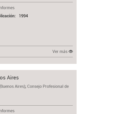
Informes
1994
licación
Ver más
os Aires
(Buenos Aires)
;
Consejo Profesional de
Informes