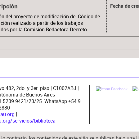
ripción
Fecha de cre
ón del proyecto de modificación del Código de
ación realizado a partir de los trabajos
ados por la Comisión Redactora Decreto…
o 482, 2do. y 3er. piso | C1002ABJ |
utónoma de Buenos Aires
11 5239 9421/23/25. WhatsApp +54 9
2880
pau.org
|
org/servicios/biblioteca
lo contrario, los contenidos de este sitio se publican bajo una