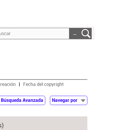
…
creación
Fecha del copyright
Búsqueda Avanzada
Navegar por
Documentos
Autor
s)
Colaborador