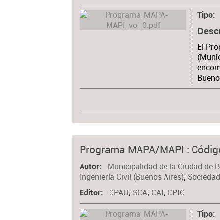
Tipo
Desc
El Pr
(Munic
encome
Buenos
Programa MAPA/MAPI : Código
Municipalidad de la Ciudad de 
Autor
Ingeniería Civil (Buenos Aires)
;
Sociedad
CPAU
;
SCA
;
CAI
;
CPIC
Editor
Tipo