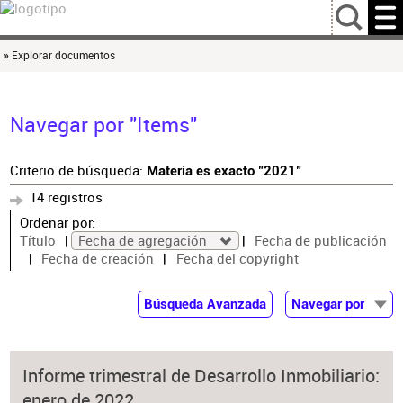
…
» Explorar documentos
Navegar por "Items"
Criterio de búsqueda:
Materia es exacto "2021"
14 registros
Ordenar por:
Título
Fecha de agregación
Fecha de publicación
Fecha de creación
Fecha del copyright
Búsqueda Avanzada
Navegar por
Documentos
Autor
Informe trimestral de Desarrollo Inmobiliario:
Colaborador
enero de 2022