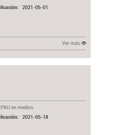
2021-05-01
licación
Ver más
CPAU en medios
2021-05-18
licación