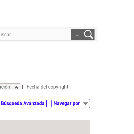
…
ación
Fecha del copyright
Búsqueda Avanzada
Navegar por
Documentos
Autor
Colaborador