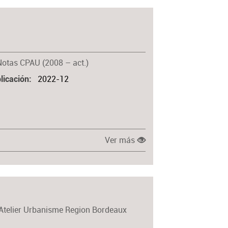
Notas CPAU (2008 – act.)
2022-12
licación
Ver más
Atelier Urbanisme Region Bordeaux