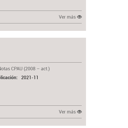
Ver más
Notas CPAU (2008 – act.)
2021-11
licación
Ver más