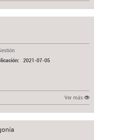
Gestión
2021-07-05
licación
Ver más
gonía