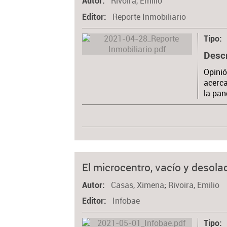
Rivoira, Emilio
Autor
Reporte Inmobiliario
Editor
Tipo
Desc
Opinió
acerca
la pan
El microcentro, vacío y desola
Casas, Ximena
;
Rivoira, Emilio
Autor
Infobae
Editor
Tipo