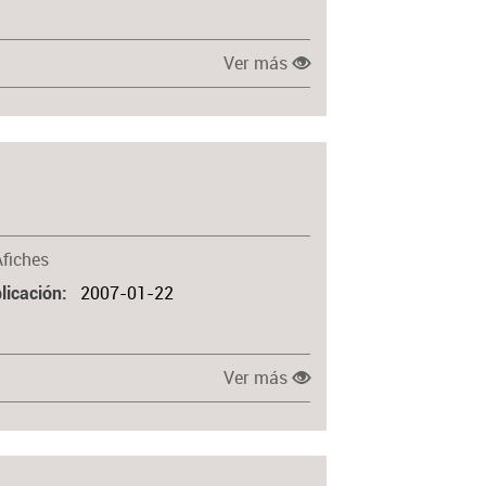
Ver más
Afiches
2007-01-22
licación
Ver más