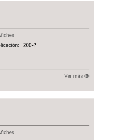
Materia
Afiches
200-?
licación
Ver más
Afiches