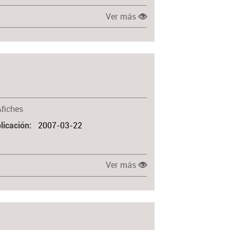
Ver más
Afiches
2007-03-22
licación
Ver más