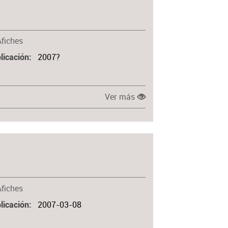
Afiches
2007?
licación
Ver más
Afiches
2007-03-08
licación