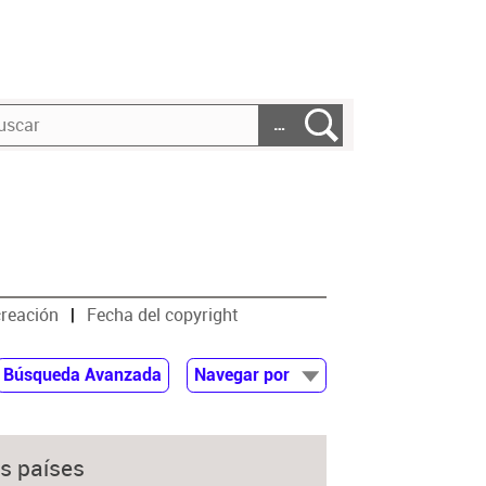
…
creación
Fecha del copyright
Búsqueda Avanzada
Navegar por
Documentos
Autor
os países
Colaborador