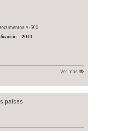
Materia
Documentos A-500
2010
licación
Ver más
os países