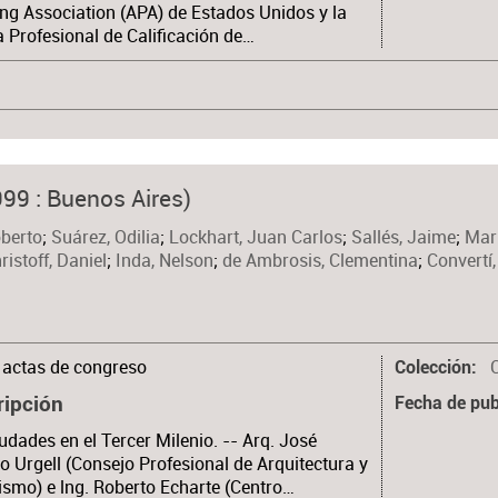
ng Association (APA) de Estados Unidos y la
a Profesional de Calificación de…
99 : Buenos Aires)
oberto
;
Suárez, Odilia
;
Lockhart, Juan Carlos
;
Sallés, Jaime
;
Mari
ristoff, Daniel
;
Inda, Nelson
;
de Ambrosis, Clementina
;
Convertí
actas de congreso
C
Colección
ripción
Fecha de pub
udades en el Tercer Milenio. -- Arq. José
o Urgell (Consejo Profesional de Arquitectura y
smo) e lng. Roberto Echarte (Centro…