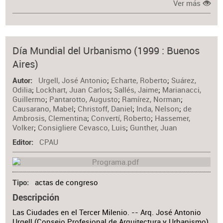
Ver más
Día Mundial del Urbanismo (1999 : Buenos
Aires)
Urgell, José Antonio
;
Echarte, Roberto
;
Suárez,
Autor
Odilia
;
Lockhart, Juan Carlos
;
Sallés, Jaime
;
Marianacci,
Guillermo
;
Pantarotto, Augusto
;
Ramírez, Norman
;
Causarano, Mabel
;
Christoff, Daniel
;
Inda, Nelson
;
de
Ambrosis, Clementina
;
Convertí, Roberto
;
Hassemer,
Volker
;
Consigliere Cevasco, Luis
;
Gunther, Juan
CPAU
Editor
actas de congreso
Tipo
Descripción
Las Ciudades en el Tercer Milenio. -- Arq. José Antonio
Urgell (Consejo Profesional de Arquitectura y Urbanismo)