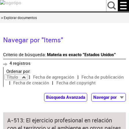
…
» Explorar documentos
Navegar por "Items"
Criterio de búsqueda:
Materia es exacto "Estados Unidos"
4 registros
Ordenar por:
Título
Fecha de agregación
Fecha de publicación
Fecha de creación
Fecha del copyright
Búsqueda Avanzada
Navegar por
Documentos
Autor
A-513: El ejercicio profesional en relación
Colaborador
con el territorio y el ambiente en otros países