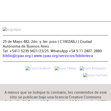
25 de Mayo 482, 2do. y 3er. piso | C1002ABJ | Ciudad
Autónoma de Buenos Aires
Tel: +5411 5239 9421/23/25. WhatsApp +54 9 11 2407-2880
biblio@cpau.org
|
www.cpau.org/servicios/biblioteca
A menos que se indique lo contrario, los contenidos de este
sitio se publican bajo una licencia Creative Commons
(CC
Atribución-NoComercial-CompartirIgual 4.0 Internacional
BY-NC-SA 4.0)