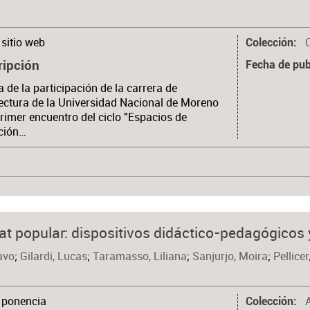
sitio web
Colección
ripción
Fecha de pub
 de la participación de la carrera de
ectura de la Universidad Nacional de Moreno
primer encuentro del ciclo "Espacios de
ción…
t popular: dispositivos didáctico-pedagógicos y
avo
;
Gilardi, Lucas
;
Taramasso, Liliana
;
Sanjurjo, Moira
;
Pellice
ponencia
Colección