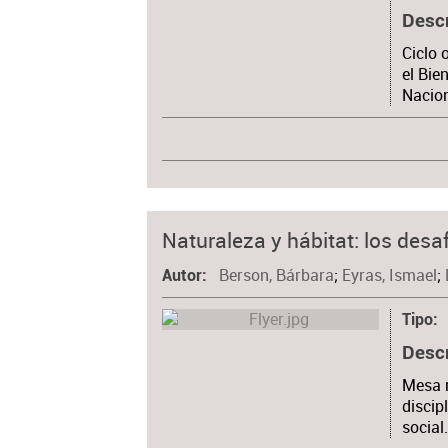
Desc
Ciclo 
el Bie
Nacion
Naturaleza y hábitat: los desa
Berson, Bárbara
;
Eyras, Ismael
;
Autor
Tipo
Desc
Mesa r
discip
social