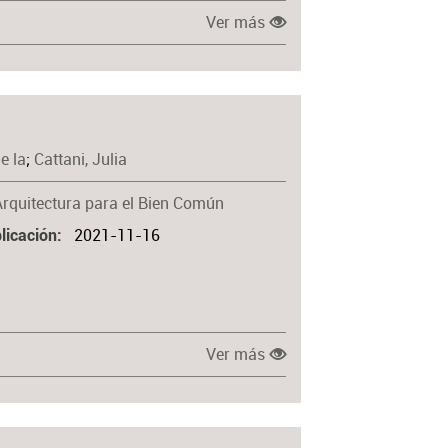
Ver más
e la
;
Cattani, Julia
Arquitectura para el Bien Común
2021-11-16
licación
Ver más