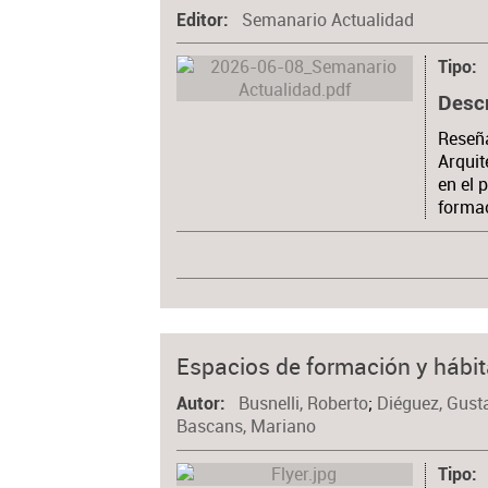
Semanario Actualidad
Editor
Tipo
Desc
Reseña
Arquit
en el 
forma
Espacios de formación y hábita
Busnelli, Roberto
;
Diéguez, Gust
Autor
Bascans, Mariano
Tipo