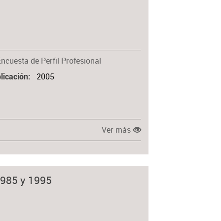
o
Encuesta de Perfil Profesional
2005
licación
Ver más
1985 y 1995