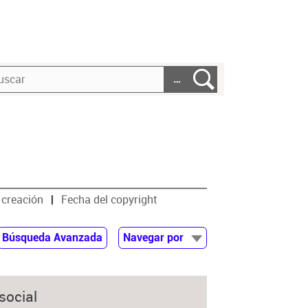
…
 creación
Fecha del copyright
Búsqueda Avanzada
Navegar por
Documentos
Autor
social
Colaborador