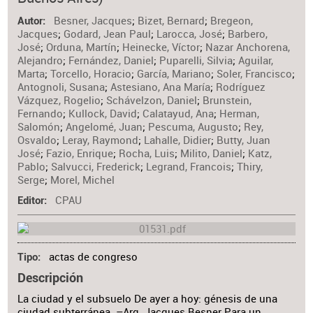
Materia
Besner, Jacques
;
Bizet, Bernard
;
Bregeon,
Autor
Jacques
;
Godard, Jean Paul
;
Larocca, José
;
Barbero,
José
;
Orduna, Martín
;
Heinecke, Víctor
;
Nazar Anchorena,
Alejandro
;
Fernández, Daniel
;
Puparelli, Silvia
;
Aguilar,
Marta
;
Torcello, Horacio
;
García, Mariano
;
Soler, Francisco
;
Antognoli, Susana
;
Astesiano, Ana María
;
Rodríguez
Vázquez, Rogelio
;
Schávelzon, Daniel
;
Brunstein,
Fernando
;
Kullock, David
;
Calatayud, Ana
;
Herman,
Salomón
;
Angelomé, Juan
;
Pescuma, Augusto
;
Rey,
Osvaldo
;
Leray, Raymond
;
Lahalle, Didier
;
Butty, Juan
José
;
Fazio, Enrique
;
Rocha, Luis
;
Milito, Daniel
;
Katz,
Pablo
;
Salvucci, Frederick
;
Legrand, Francois
;
Thiry,
Serge
;
Morel, Michel
CPAU
Editor
actas de congreso
Tipo
Descripción
La ciudad y el subsuelo De ayer a hoy: génesis de una
ciudad subterránea. –Arq. Jacques Besner Para un