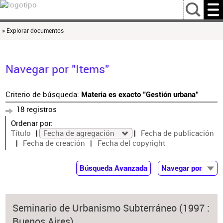
…
» Explorar documentos
Navegar por "Items"
Criterio de búsqueda:
Materia es exacto "Gestión urbana"
18 registros
Ordenar por:
Título
Fecha de agregación
Fecha de publicación
Fecha de creación
Fecha del copyright
Búsqueda Avanzada
Navegar por
Documentos
Autor
Seminario de Urbanismo Subterráneo (1997 :
Colaborador
Buenos Aires)