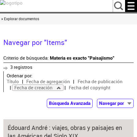
…
» Explorar documentos
Navegar por "Items"
Criterio de búsqueda:
Materia es exacto "Paisajismo"
3 registros
Ordenar por:
Título
Fecha de agregación
Fecha de publicación
Fecha de creación
Fecha del copyright
Búsqueda Avanzada
Navegar por
Documentos
Autor
Édouard André : viajes, obras y paisajes en
Colaborador
las Américas del Siglo XIX