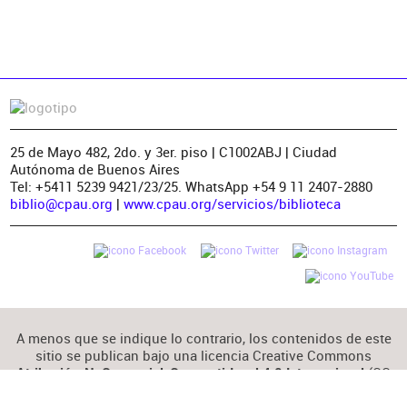
25 de Mayo 482, 2do. y 3er. piso | C1002ABJ | Ciudad
Autónoma de Buenos Aires
Tel: +5411 5239 9421/23/25. WhatsApp +54 9 11 2407-2880
biblio@cpau.org
|
www.cpau.org/servicios/biblioteca
A menos que se indique lo contrario, los contenidos de este
sitio se publican bajo una licencia Creative Commons
(CC
Atribución-NoComercial-CompartirIgual 4.0 Internacional
BY-NC-SA 4.0)