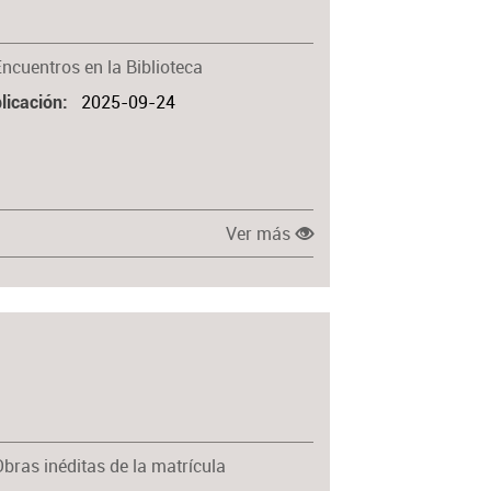
Materia
Encuentros en la Biblioteca
2025-09-24
licación
Ver más
Obras inéditas de la matrícula