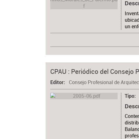
Desc
Invent
ubicad
un enf
CPAU : Periódico del Consejo P
Consejo Profesional de Arquite
Editor
Tipo
Desc
Conten
distri
Balanc
profes